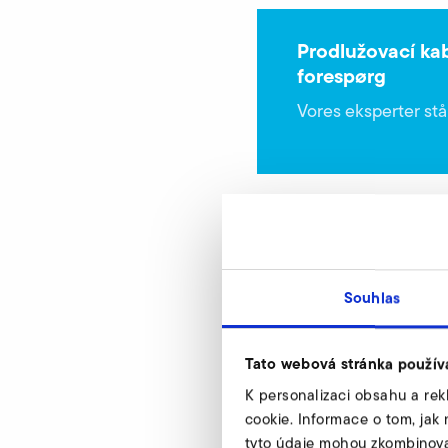
Prodlužovací ka
forespørg
Vores eksperter står
Souhlas
USB-parametrizov
Tato webová stránka použív
SD 4n FU/FUK
K personalizaci obsahu a rek
Nur gültig für folgende 
cookie. Informace o tom, jak 
tyto údaje mohou zkombinovat 