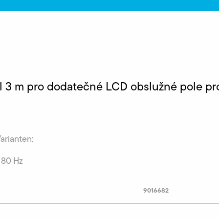
el 3 m pro dodatečné LCD obslužné pole p
Varianten:
 80 Hz
9016682