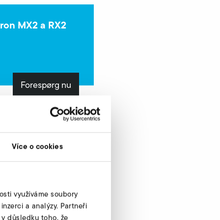
mron MX2 a RX2
Forespørg nu
Více o cookies
nosti využíváme soubory
nzerci a analýzy. Partneři
 v důsledku toho, že