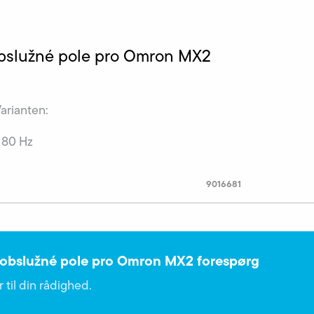
bslužné pole pro Omron MX2
Varianten:
 80 Hz
9016681
obslužné pole pro Omron MX2 forespørg
 til din rådighed.