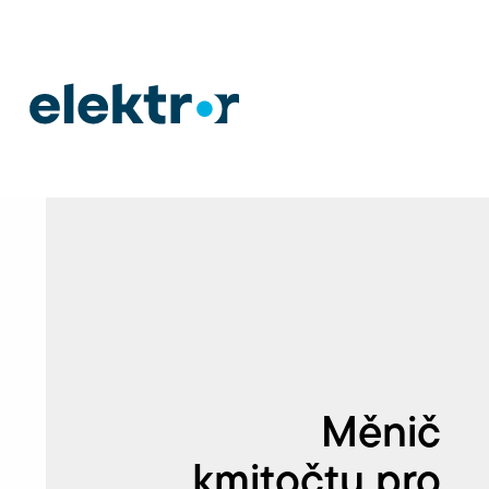
Měnič
kmitočtu pro