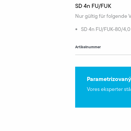
SD 4n FU/FUK
Nur gültig für folgende 
SD 4n FU/FUK-80/4,0
Artikelnummer
Parametrizovaný
Vores eksperter står