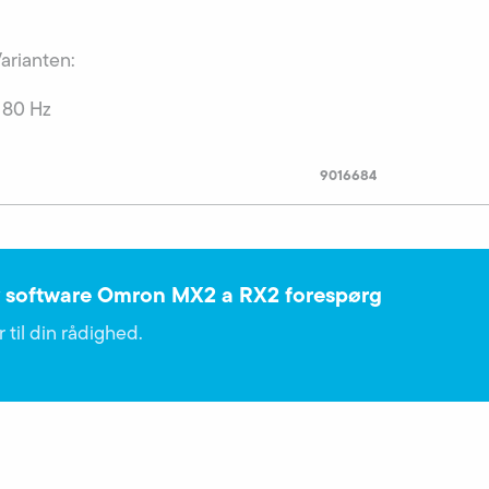
Varianten:
 80 Hz
9016684
 software Omron MX2 a RX2 forespørg
 til din rådighed.