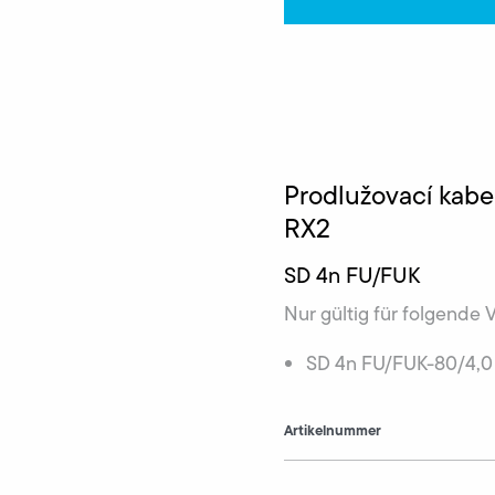
Prodlužovací kab
RX2
SD 4n FU/FUK
Nur gültig für folgende 
SD 4n FU/FUK-80/4,0
Artikelnummer