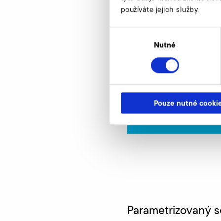
SD 4n FU/FUK-80/4,0
používáte jejich služby.
Artikelnummer
Výběr
souhlasu
Nutné
USB-parametrizo
Vores eksperter står
Pouze nutné cooki
Parametrizovaný 