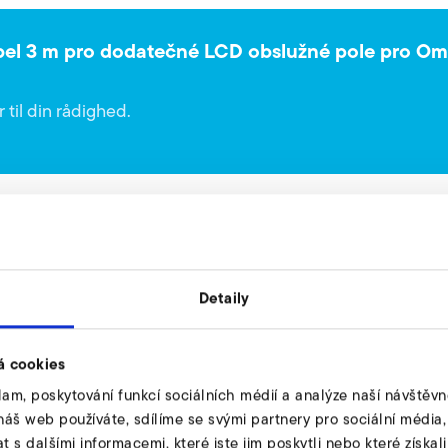
bel 3 m pro dodatečné LCD obslužné pole pro O
 til din rådighed.
Detaily
aný kabel o délce 3 m pro Omron MX2
á cookies
lam, poskytování funkcí sociálních médií a analýze naší návštěv
Varianten:
náš web používáte, sdílíme se svými partnery pro sociální média, i
s dalšími informacemi, které jste jim poskytli nebo které získali