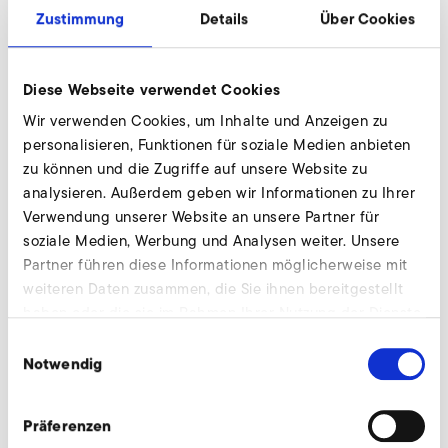
Zustimmung
Details
Über Cookies
Diese Webseite verwendet Cookies
Wir verwenden Cookies, um Inhalte und Anzeigen zu
personalisieren, Funktionen für soziale Medien anbieten
zu können und die Zugriffe auf unsere Website zu
analysieren. Außerdem geben wir Informationen zu Ihrer
Verwendung unserer Website an unsere Partner für
soziale Medien, Werbung und Analysen weiter. Unsere
Partner führen diese Informationen möglicherweise mit
weiteren Daten zusammen, die Sie ihnen bereitgestellt
haben oder die sie im Rahmen Ihrer Nutzung der Dienste
Die Beratung
gesammelt haben.
Einwilligungsauswahl
Als Rainer Balle, unser Außendienstmitarbeiter, bei einem
Notwendig
Besuch davon erfuhr, erklärte er in aller Bescheidenheit:
Das geht besser.
Präferenzen